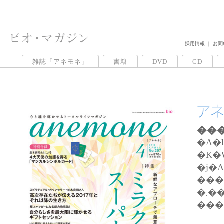
採用情報
｜
お問
雑誌「アネモネ」
書籍
DVD
CD
�A�
�K�W���
�j�
���܂����B�u�{���ɑ�؂Ȃ��Ɓv�u�V�����������ꂽ���E�v���a�V�Ȑ؂���Ō���Ă��炢