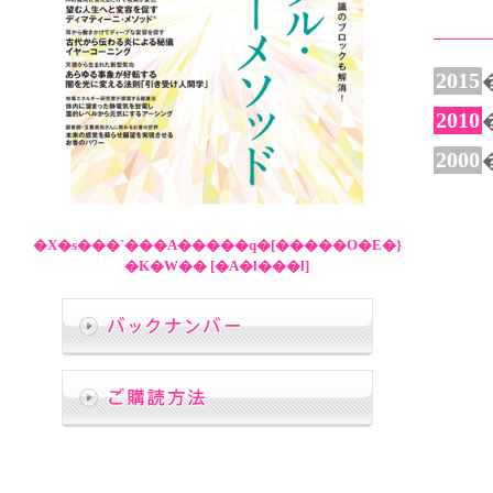
2015
2010
2000
�X�s���`���A�����q�[�����O�E�}
�K�W�� [�A�l���l]